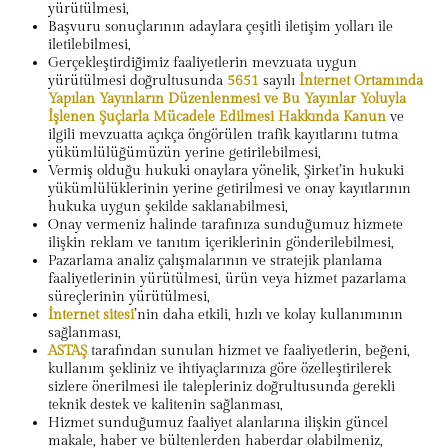
yürütülmesi,
Başvuru sonuçlarının adaylara çeşitli iletişim yolları ile
iletilebilmesi,
Gerçekleştirdiğimiz faaliyetlerin mevzuata uygun
yürütülmesi doğrultusunda
5651
sayılı
İnternet Ortamında
Yapılan Yayınların Düzenlenmesi ve Bu Yayınlar Yoluyla
İşlenen Şuçlarla Mücadele Edilmesi Hakkında Kanun
ve
ilgili mevzuatta açıkça öngörülen trafik kayıtlarını tutma
yükümlülüğümüzün yerine getirilebilmesi,
Vermiş olduğu hukuki onaylara yönelik, Şirket’in hukuki
yükümlülüklerinin yerine getirilmesi ve onay kayıtlarının
hukuka uygun şekilde saklanabilmesi,
Onay vermeniz halinde tarafınıza sunduğumuz hizmete
ilişkin reklam ve tanıtım içeriklerinin gönderilebilmesi,
Pazarlama analiz çalışmalarının ve stratejik planlama
faaliyetlerinin yürütülmesi, ürün veya hizmet pazarlama
süreçlerinin yürütülmesi,
İnternet sitesi
’nin daha etkili, hızlı ve kolay kullanımının
sağlanması,
ASTAŞ
tarafından sunulan hizmet ve faaliyetlerin, beğeni,
kullanım şekliniz ve ihtiyaçlarınıza göre özelleştirilerek
sizlere önerilmesi ile talepleriniz doğrultusunda gerekli
teknik destek ve kalitenin sağlanması,
Hizmet sunduğumuz faaliyet alanlarına ilişkin güncel
makale, haber ve bültenlerden haberdar olabilmeniz,