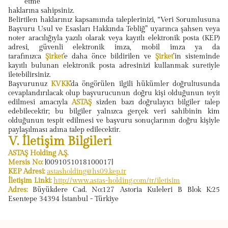
etme
haklarına sahipsiniz.
Belirtilen haklarınız kapsamında taleplerinizi, “Veri Sorumlusuna
Başvuru Usul ve Esasları Hakkında Tebliğ” uyarınca şahsen veya
noter aracılığıyla yazılı olarak veya kayıtlı elektronik posta (KEP)
adresi, güvenli elektronik imza, mobil imza ya da
tarafınızca
Şirket
’e daha önce bildirilen ve
Şirket
’in sisteminde
kayıtlı bulunan elektronik posta adresinizi kullanmak suretiyle
iletebilirsiniz.
Başvurunuz
KVKK
'da öngörülen ilgili hükümler doğrultusunda
cevaplandırılacak olup başvurucunun doğru kişi olduğunun teyit
edilmesi amacıyla
ASTAŞ
sizden bazı doğrulayıcı bilgiler talep
edebilecektir; bu bilgiler yalnızca gerçek veri sahibinin kim
olduğunun tespit edilmesi ve başvuru sonuçlarının doğru kişiyle
paylaşılması adına talep edilecektir.
V. İletişim Bilgileri
ASTAŞ Holding A.Ş.
Mersis No:
[0091051018100017]
KEP Adresi:
astasholding@hs09.kep.tr
İletişim Linki:
http://www.astas-holding.com/tr/iletisim
Adres:
Büyükdere Cad. No:127 Astoria Kuleleri B Blok K:25
Esentepe 34394 İstanbul - Türkiye