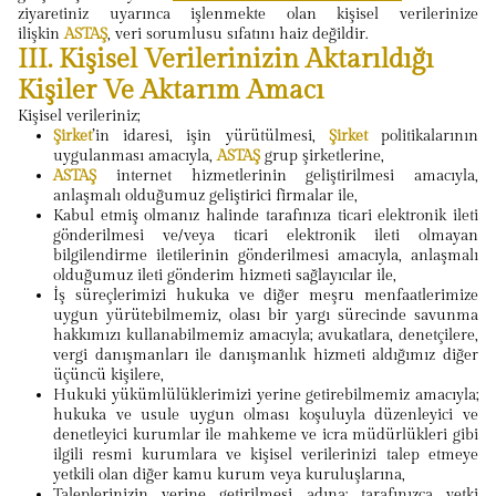
ziyaretiniz uyarınca işlenmekte olan kişisel verilerinize
ilişkin
ASTAŞ
, veri sorumlusu sıfatını haiz değildir.
III. Kişisel Verilerinizin Aktarıldığı
Kişiler Ve Aktarım Amacı
Kişisel verileriniz;
Şirket
’in idaresi, işin yürütülmesi,
Şirket
politikalarının
uygulanması amacıyla,
ASTAŞ
grup şirketlerine,
ASTAŞ
internet hizmetlerinin geliştirilmesi amacıyla,
anlaşmalı olduğumuz geliştirici firmalar ile,
Kabul etmiş olmanız halinde tarafınıza ticari elektronik ileti
gönderilmesi ve/veya ticari elektronik ileti olmayan
bilgilendirme iletilerinin gönderilmesi amacıyla, anlaşmalı
olduğumuz ileti gönderim hizmeti sağlayıcılar ile,
İş süreçlerimizi hukuka ve diğer meşru menfaatlerimize
uygun yürütebilmemiz, olası bir yargı sürecinde savunma
hakkımızı kullanabilmemiz amacıyla; avukatlara, denetçilere,
vergi danışmanları ile danışmanlık hizmeti aldığımız diğer
üçüncü kişilere,
Hukuki yükümlülüklerimizi yerine getirebilmemiz amacıyla;
hukuka ve usule uygun olması koşuluyla düzenleyici ve
denetleyici kurumlar ile mahkeme ve icra müdürlükleri gibi
ilgili resmi kurumlara ve kişisel verilerinizi talep etmeye
yetkili olan diğer kamu kurum veya kuruluşlarına,
Taleplerinizin yerine getirilmesi adına; tarafınızca yetki