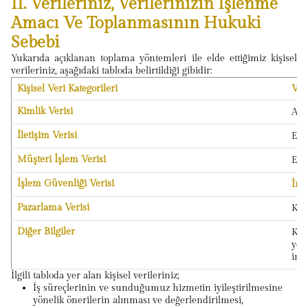
II. Verileriniz, Verilerinizin İşlenme
Amacı Ve Toplanmasının Hukuki
Sebebi
Yukarıda açıklanan toplama yöntemleri ile elde ettiğimiz kişisel
verileriniz, aşağıdaki tabloda belirtildiği gibidir:
Kişisel Veri Kategorileri
Veri
Kimlik Verisi
Ad-
İletişim Verisi
E-p
Müşteri İşlem Verisi
Elek
İşlem Güvenliği Verisi
İnte
Pazarlama Verisi
Kull
Diğer Bilgiler
Konu
yol
imz
İlgili tabloda yer alan kişisel verileriniz;
İş süreçlerinin ve sunduğumuz hizmetin iyileştirilmesine
yönelik önerilerin alınması ve değerlendirilmesi,