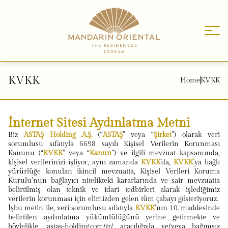
KVKK
Home
KVKK
İnternet Sitesi Aydınlatma Metni
Biz
ASTAŞ Holding A.Ş.
(“
ASTAŞ
” veya “
Şirket
”) olarak veri
sorumlusu sıfatıyla 6698 sayılı Kişisel Verilerin Korunması
Kanunu (“
KVKK
” veya “
Kanun
”) ve ilgili mevzuat kapsamında,
kişisel verilerinizi işliyor, aynı zamanda
KVKK
’da,
KVKK’
ya bağlı
yürürlüğe konulan ikincil mevzuatta, Kişisel Verileri Koruma
Kurulu’nun bağlayıcı nitelikteki kararlarında ve sair mevzuatta
belirtilmiş olan teknik ve idari tedbirleri alarak işlediğimiz
verilerin korunması için elimizden gelen tüm çabayı gösteriyoruz.
İşbu metin ile, veri sorumlusu sıfatıyla
KVKK
’nın 10. maddesinde
belirtilen aydınlatma yükümlülüğünü yerine getirmekte ve
böylelikle, astas-holding.com/tr/ aracılığıyla ve/veya bağımsız