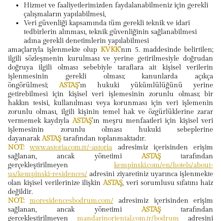
Hizmet ve faaliyetlerimizden faydalanabilmeniz için gerekli
çalışmaların yapılabilmesi,
Veri güvenliği kapsamında tüm gerekli teknik ve idari
tedbirlerin alınması, teknik güvenliğinin sağlanabilmesi
adına gerekli denetimlerin yapılabilmesi
amaçlarıyla işlenmekte olup
KVKK
’nın 5. maddesinde belirtilen;
ilgili sözleşmenin kurulması ve yerine getirilmesiyle doğrudan
doğruya ilgili olması sebebiyle taraflara ait kişisel verilerin
işlenmesinin gerekli olması; kanunlarda açıkça
öngörülmesi;
ASTAŞ
’ın hukuki yükümlülüğünü yerine
getirebilmesi için kişisel veri işlemesinin zorunlu olması; bir
hakkın tesisi, kullanılması veya korunması için veri işlemenin
zorunlu olması, ilgili kişinin temel hak ve özgürlüklerine zarar
vermemek kaydıyla
ASTAŞ
’ın meşru menfaatleri için kişisel veri
işlemesinin zorunlu olması hukuki sebeplerine
dayanarak
ASTAŞ
tarafından toplanmaktadır.
NOT:
www.astoria.com.tr/-astoria
adresimiz içerisinden erişim
sağlanan, ancak yönetimi
ASTAŞ
tarafından
gerçekleştirilmeyen
kempinski.com/en/hotels/about-
us/kempinski-residences/
adresini ziyaretiniz uyarınca işlenmekte
olan kişisel verilerinize ilişkin
ASTAŞ
, veri sorumlusu sıfatını haiz
değildir.
NOT:
moresidencesbodrum.com/
adresimiz içerisinden erişim
sağlanan, ancak yönetimi
ASTAŞ
tarafından
gerçekleştirilmeyen
mandarinoriental.com.tr/bodrum
adresini