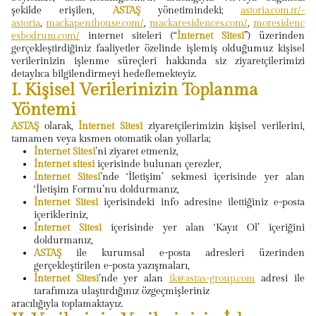
şekilde erişilen,
ASTAŞ
yönetimindeki;
astoria.com.tr/-
astoria
,
mackapenthouse.com/
,
mackaresidences.com/
,
moresidenc
esbodrum.com/
internet siteleri (“
İnternet Sitesi
”) üzerinden
gerçekleştirdiğiniz faaliyetler özelinde işlemiş olduğumuz kişisel
verilerinizin işlenme süreçleri hakkında siz ziyaretçilerimizi
detaylıca bilgilendirmeyi hedeflemekteyiz.
I. Kişisel Verilerinizin Toplanma
Yöntemi
ASTAŞ
olarak,
İnternet Sitesi
ziyaretçilerimizin kişisel verilerini,
tamamen veya kısmen otomatik olan yollarla;
İnternet Sitesi
’ni ziyaret etmeniz,
İnternet sitesi
içerisinde bulunan çerezler,
İnternet Sitesi
’nde ‘İletişim’ sekmesi içerisinde yer alan
‘İletişim Formu’nu doldurmanız,
İnternet Sitesi
içerisindeki info adresine ilettiğiniz e-posta
içerikleriniz,
İnternet Sitesi
içerisinde yer alan ‘Kayıt Ol’ içeriğini
doldurmanız,
ASTAŞ
ile kurumsal e-posta adresleri üzerinden
gerçekleştirilen e-posta yazışmaları,
İnternet Sitesi
’nde yer alan
ik@astas-group.com
adresi ile
tarafımıza ulaştırdığınız özgeçmişleriniz
aracılığıyla toplamaktayız.