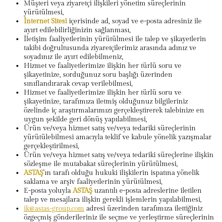
Müşteri veya ziyaretçi ilişkileri yönetim süreçlerinin
yürütülmesi,
İnternet Sitesi
içerisinde ad, soyad ve e-posta adresiniz ile
ayırt edilebilirliğinizin sağlanması,
İletişim faaliyetlerinin yürütülmesi ile talep ve şikayetlerin
takibi doğrultusunda ziyaretçilerimiz arasında adınız ve
soyadınız ile ayırt edilebilmeniz,
Hizmet ve faaliyetlerimize ilişkin her türlü soru ve
şikayetinize, sorduğunuz soru başlığı üzerinden
sınıflandırarak cevap verilebilmesi,
Hizmet ve faaliyetlerimize ilişkin her türlü soru ve
şikayetinize, tarafımıza iletmiş olduğunuz bilgileriniz
özelinde iç araştırmalarımızı gerçekleştirerek talebinize en
uygun şekilde geri dönüş yapılabilmesi,
Ürün ve/veya hizmet satış ve/veya tedariki süreçlerinin
yürütülebilmesi amacıyla teklif ve kabule yönelik yazışmalar
gerçekleştirilmesi,
Ürün ve/veya hizmet satış ve/veya tedariki süreçlerine ilişkin
sözleşme ile mutabakat süreçlerinin yürütülmesi,
ASTAŞ
’ın tarafı olduğu hukuki ilişkilerin ispatına yönelik
saklama ve arşiv faaliyetlerinin yürütülmesi,
E-posta yoluyla
ASTAŞ
uzantılı e-posta adreslerine iletilen
talep ve mesajlara ilişkin gerekli işlemlerin yapılabilmesi,
ik@astas-group.com
adresi üzerinden tarafımıza ilettiğiniz
özgeçmiş gönderileriniz ile seçme ve yerleştirme süreçlerinin