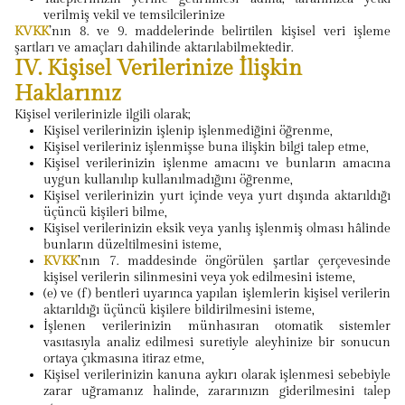
verilmiş vekil ve temsilcilerinize
KVKK
’nın 8. ve 9. maddelerinde belirtilen kişisel veri işleme
şartları ve amaçları dahilinde aktarılabilmektedir.
IV. Kişisel Verilerinize İlişkin
Haklarınız
Kişisel verilerinizle ilgili olarak;
Kişisel verilerinizin işlenip işlenmediğini öğrenme,
Kişisel verileriniz işlenmişse buna ilişkin bilgi talep etme,
Kişisel verilerinizin işlenme amacını ve bunların amacına
uygun kullanılıp kullanılmadığını öğrenme,
Kişisel verilerinizin yurt içinde veya yurt dışında aktarıldığı
üçüncü kişileri bilme,
Kişisel verilerinizin eksik veya yanlış işlenmiş olması hâlinde
bunların düzeltilmesini isteme,
KVKK
’nın 7. maddesinde öngörülen şartlar çerçevesinde
kişisel verilerin silinmesini veya yok edilmesini isteme,
(e) ve (f) bentleri uyarınca yapılan işlemlerin kişisel verilerin
aktarıldığı üçüncü kişilere bildirilmesini isteme,
İşlenen verilerinizin münhasıran otomatik sistemler
vasıtasıyla analiz edilmesi suretiyle aleyhinize bir sonucun
ortaya çıkmasına itiraz etme,
Kişisel verilerinizin kanuna aykırı olarak işlenmesi sebebiyle
zarar uğramanız halinde, zararınızın giderilmesini talep